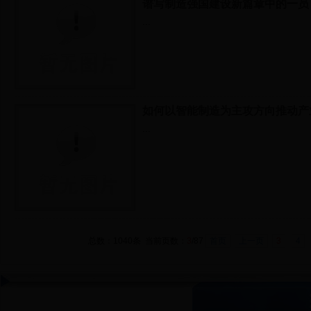
谱写制造强国建设新篇章中的一员
...
如何以智能制造为主攻方向推动产
...
总数：1040条 当前页数：
3
/87
首页
上一页
3
4