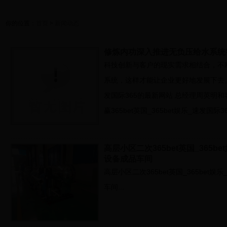
你的位置：
首页
>
新闻动态
修炼内功深入推进无负压给水系统
科技创新与客户的现实需求相结合，不
系统，这样才能让企业更好地发展下去。”中赢
发国际365的最新网站 总经理周英明
赢365bet英国_365bet娱乐_速发国际3
高层小区二次365bet英国_365b
设备成品车间
高层小区二次365bet英国_365bet
车间...