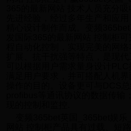
365的最新网站 技术人员充分
先进经验，经过多年生产和应用
精心设计制作而成。变频365bet英
发国际365的最新网站 控制柜
程自动化控制，实现完美的网络
扩展、抗干扰强等特点，是现代
可以根据用户需求量身设计PL
满足用户要求，并可搭配人机界
操作的目的。设备更可与DCS总线
profibus等通讯协议的数据
现的控制和监控.
变频365bet英国_365bet娱
网站 控制柜产品具有过载、短