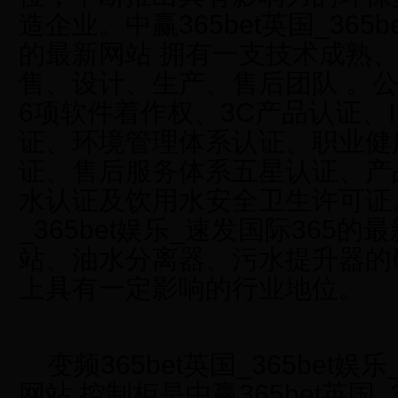
造企业。中赢365bet英国_365b
的最新网站 拥有一支技术成熟
售、设计、生产、售后团队 。公
6项软件着作权、3C产品认证、I
证、环境管理体系认证、职业健
证、售后服务体系五星认证、产
水认证及饮用水安全卫生许可证。在
_365bet娱乐_速发国际365
站、油水分离器、污水提升器的
上具有一定影响的行业地位。
变频365bet英国_365bet娱
网站 控制柜是中赢365bet英国_