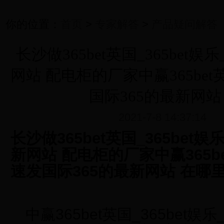
你的位置：
首页
>
专家解答
>
产品疑问解答
长沙做365bet英国_365bet
网站 配电柜的厂家中赢365bet英
国际365的最新网站
2021-7-8 14:37:
长沙做365bet英国_365bet
新网站 配电柜的厂家中赢365bet
速发国际365的最新网站 在哪
中赢365bet英国_365bet娱