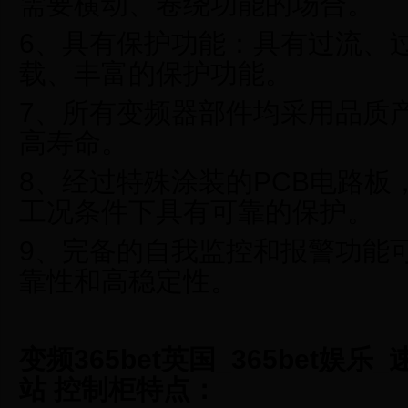
需要横动、卷绕功能的场合。
6、具有保护功能：具有过流、
载、丰富的保护功能。
7、所有变频器部件均采用品质
高寿命。
8、经过特殊涂装的PCB电路板
工况条件下具有可靠的保护。
9、完备的自我监控和报警功能
靠性和高稳定性。
变频365bet英国_365bet娱
站 控制柜特点：