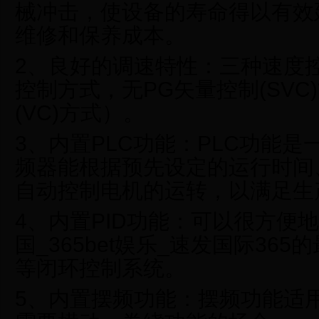
械冲击，使设备的寿命得以有效
维修和保养成本。
2、良好的调速特性：三种速度控
控制方式，无PG矢量控制(SVC
(VC)方式）。
3、内置PLC功能：PLC功能
频器能根据预先设定的运行时间
自动控制电机的运转，以满足生
4、内置PID功能：可以很方便地实
国_365bet娱乐_速发国际36
等闭环控制系统。
5、内置摆频功能：摆频功能适