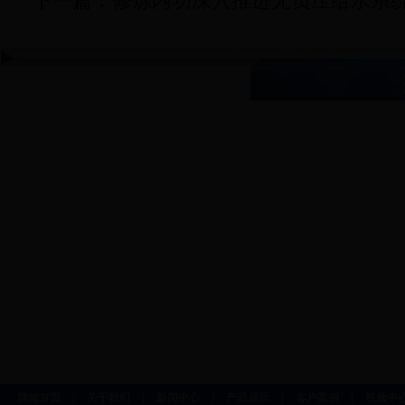
下一篇：
修炼内功深入推进无负压给水系
网站首页
|
关于我们
|
新闻中心
|
产品展示
|
客户案例
|
视频中