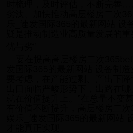
时梳理，及时评估，不断完善…
劣汰、加快推动高层楼房二次365be
乐_速发国际365的最新网站 
疑是推动制造业高质量发展的重
优与劣“
要在提高高层楼房二次365bet英
发国际365的最新网站 设备制
要考虑，在产能过剩、产出下降
出口面临严峻形势下，出路在哪
就在价值提升上。”在总量不变
有价值不断提升，高层楼房二次365b
娱乐_速发国际365的最新网站
才能真正实现。