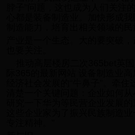
脖子”问题，这也成为人们关注
心都是装备制造业。加快形成我
制造能力，培育出相关领域的民
产业是一个生态。大的要突破，
也要关注。
推动高层楼房二次365bet英国_
际365的最新网站 设备制造业
经济社会发展的“牛鼻子”。牵住
清楚一个关键问题：企业如何从
研究一下华为等民营企业发展的
这些企业家为了振兴民族制造业
专注精神。”