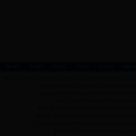
网站首页
|
关于我们
|
新闻中心
|
产品展示
|
客户案例
|
视频中
联
中赢品牌专注于无负压365bet英国_365bet娱乐_速发国际365的最新网站 设备,恒压变频
365的最新网站 设备,无塔365bet英国_365bet娱乐
Copyright 2012
www.dingxicf.com
长沙中赢365bet英国_365b
公司地址：湖南长沙市香樟路255号云集大厦1302-05号 电话
备案号:湘ICP备13004028号-1
Built By
长沙中赢365bet英国
服务网络：湖南长沙 贵州贵阳 云南昆明 四川成都 湖北武汉 陕
河北石家庄 山西太原 河南郑州 山东济南 江苏南京 安徽合肥 
系统功率范围:1.5kw 2.2kw 3kw 4kw 5.5kw 7.5kw 11