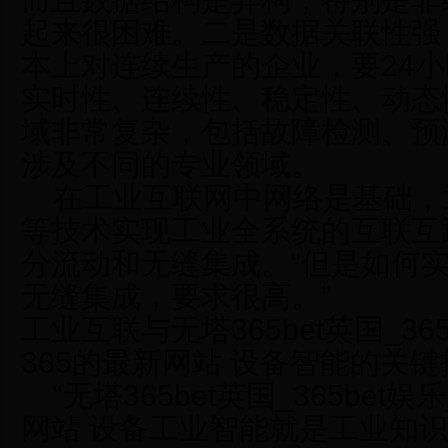
起来很困难。二是数据关联性强
本上对连续生产的企业，要24
实时性、连续性、稳定性、动态
域非常复杂，包括故障检测、预
涉及不同的专业领域。
在工业互联网中网络是基础，
等技术实现工业全系统的互联互
分流动和无缝集成。“但是如何
无缝集成，要求很高。”
工业互联与无塔365bet英国_36
365的最新网站 设备智能的关键
“无塔365bet英国_365bet
网站 设备工业智能就是工业知