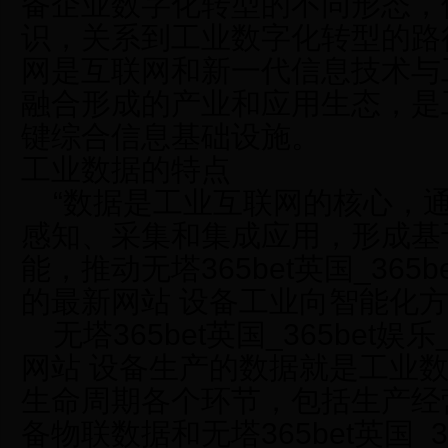
备企业数字化转型的不同形态，
识，关系到工业数字化转型的路
网是互联网和新一代信息技术与
融合形成的产业和应用生态，是
键综合信息基础设施。
工业数据的特点
“数据是工业互联网的核心，
感知、采集和集成应用，形成基
能，推动无塔365bet英国_365b
的最新网站 设备工业向智能化方
无塔365bet英国_365bet
网站 设备生产的数据就是工业
生命周期各个环节，包括生产经
备物联数据和无塔365bet英国_3