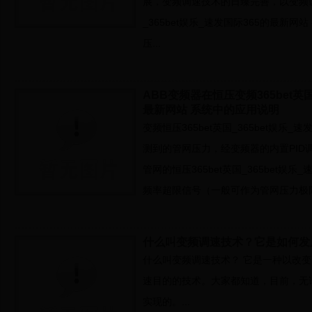
展，变频调速技术的日臻完善，以变频调速
_365bet娱乐_速发国际365的最新
压...
ABB变频器在恒压变频365bet英国
最新网站 系统中的应用说明
变频恒压365bet英国_365bet娱乐
测到的管网压力，经变频器的内置PID
管网的恒压365bet英国_365bet娱
频率超限信号（一般可作为管网压力极限信
什么叫变频调速技术？它是如何发
什么叫变频调速技术？ 它是一种以改
速目的的技术。大家都知道，目前，无
实现的。...