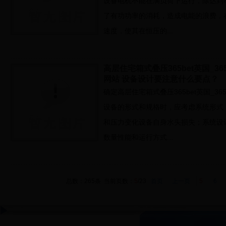
设备电机不能在满负荷下运行，除达到
了有功功率的消耗，造成电能的浪费，
速度，使其在恒压的...
高层住宅箱式叠压365bet英国_36
网站 设备设计要注意什么要点？
确定高层住宅箱式叠压365bet英国_36
设备的形式和规格时，应考虑系统形式
和压力变化设备自身水头损失；系统设
数量性能和运行方式...
总数：265条 当前页数：
5
/23
首页
上一页
5
6