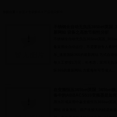
你的位置：
首页
>
专家解答
>
产品疑问解答
不锈钢全自动无负压365bet英国_3
新网站 设备之高效节能性分析
不锈钢全自动无负压365bet英国_365
备采用全自动运行，不需要设专人看护管理，
乐_速发国际365的最新网站 方式自
每人工资按1万元，年考虑，采用无负压365
际365的最新网站 方案每年可节省人...
在变频恒压365bet英国_365be
备中的ABBACS510变频器是如
用水区域采用中赢变频恒压365bet英国_
网站 设备系统，能产生较大的经济效