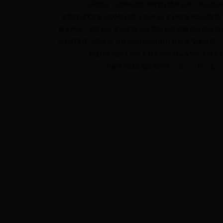
公司地址：湖南长沙市香樟路255号云集大厦1302-05号 电话
备案号:湘ICP备13004028号-1
Built By
长沙中赢365bet英国
服务网络：湖南长沙 贵州贵阳 云南昆明 四川成都 湖北武汉 陕
河北石家庄 山西太原 河南郑州 山东济南 江苏南京 安徽合肥 
系统功率范围:1.5kw 2.2kw 3kw 4kw 5.5kw 7.5kw 11
中赢全自动变频控制方式:一控二 一用一备 一